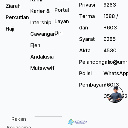
Privasi
9263
Ziarah
Portal
Karier &
Terma
1588 /
Percutian
Layan
Intership
dan
+603
Haji
Diri
Cawangan
Syarat
9285
Ejen
Akta
4530
Andalusia
Pelancongan
info@umr
Mutawwif
Polisi
WhatsAp
Pembayaran
+6013
3500 022
Rakan
Kerjasama