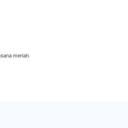
uan
Rangkaian Kami
Tentang Kami
asana meriah.