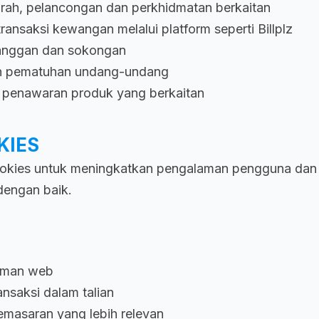
ah, pelancongan dan perkhidmatan berkaitan
nsaksi kewangan melalui platform seperti Billplz
anggan dan sokongan
an pematuhan undang-undang
n penawaran produk yang berkaitan
KIES
kies untuk meningkatkan pengalaman pengguna dan
dengan baik.
laman web
nsaksi dalam talian
asaran yang lebih relevan