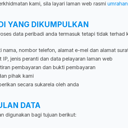
rkhidmatan kami, sila layari laman web rasmi
umrahan
BADI YANG DIKUMPULKAN
es data peribadi anda termasuk tetapi tidak terhad 
ti nama, nombor telefon, alamat e-mel dan alamat sur
t IP, jenis peranti dan data pelayaran laman web
utiran pembayaran dan bukti pembayaran
dan pihak kami
berikan secara sukarela oleh anda
ULAN DATA
n digunakan bagi tujuan berikut: