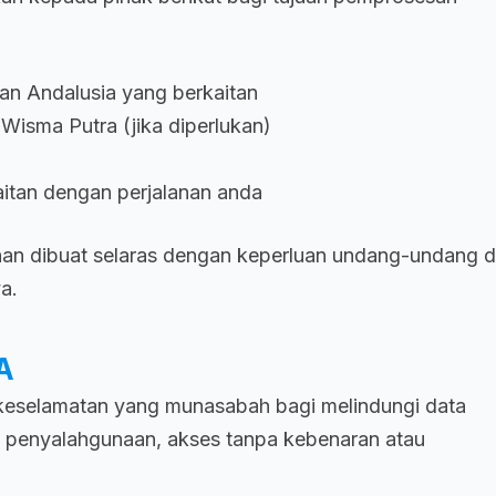
an Andalusia yang berkaitan
 Wisma Putra (jika diperlukan)
aitan dengan perjalanan anda
n dibuat selaras dengan keperluan undang-undang 
a.
A
keselamatan yang munasabah bagi melindungi data
, penyalahgunaan, akses tanpa kebenaran atau