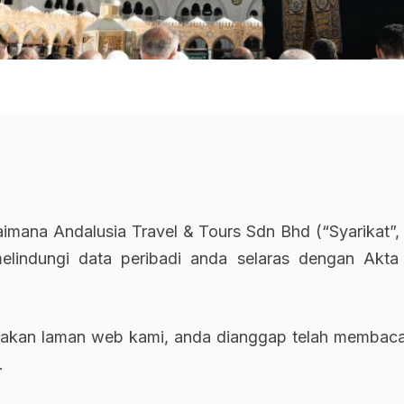
aimana Andalusia Travel & Tours Sdn Bhd (“Syarikat”
indungi data peribadi anda selaras dengan Akta 
kan laman web kami, anda dianggap telah membaca
.