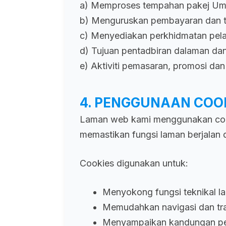
a) Memproses tempahan pakej Umr
b) Menguruskan pembayaran dan tra
c) Menyediakan perkhidmatan pel
d) Tujuan pentadbiran dalaman d
e) Aktiviti pemasaran, promosi da
4. PENGGUNAAN COO
Laman web kami menggunakan coo
memastikan fungsi laman berjalan 
Cookies digunakan untuk:
Menyokong fungsi teknikal 
Memudahkan navigasi dan tra
Menyampaikan kandungan pem