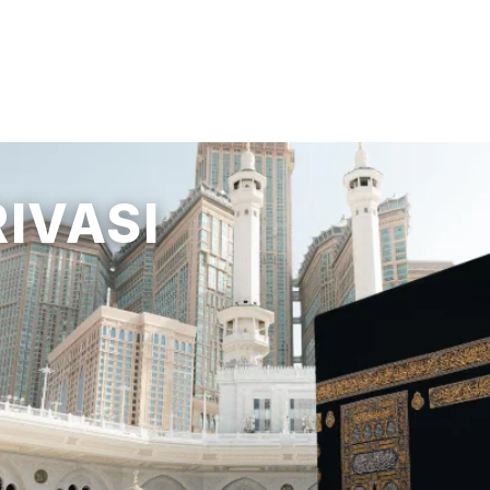
uan
Rangkaian Kami
Tentang Kami
RIVASI