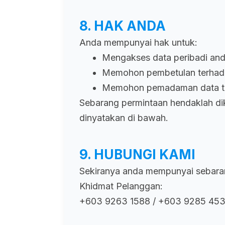
8. HAK ANDA
Anda mempunyai hak untuk:
Mengakses data peribadi an
Memohon pembetulan terhada
Memohon pemadaman data te
Sebarang permintaan hendaklah di
dinyatakan di bawah.
9. HUBUNGI KAMI
Sekiranya anda mempunyai sebarang 
Khidmat Pelanggan:
+603 9263 1588 / +603 9285 45