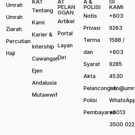
KAT
AT
A &
GI
Umrah
PELAN
POLISI
KAMI
Tentang
GGAN
Notis
+603
Umrah
Artikel
Kami
Privasi
9263
Ziarah
Portal
Karier &
Terma
1588 /
Percutian
Layan
Intership
dan
+603
Haji
Diri
Cawangan
Syarat
9285
Ejen
Akta
4530
Andalusia
Pelancongan
info@umr
Mutawwif
Polisi
WhatsAp
Pembayaran
+6013
3500 022