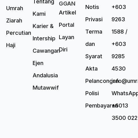
Tentang
GGAN
Notis
+603
Umrah
Artikel
Kami
Privasi
9263
Ziarah
Portal
Karier &
Terma
1588 /
Percutian
Layan
Intership
dan
+603
Haji
Diri
Cawangan
Syarat
9285
Ejen
Akta
4530
Andalusia
Pelancongan
info@umr
Mutawwif
Polisi
WhatsAp
Pembayaran
+6013
3500 022