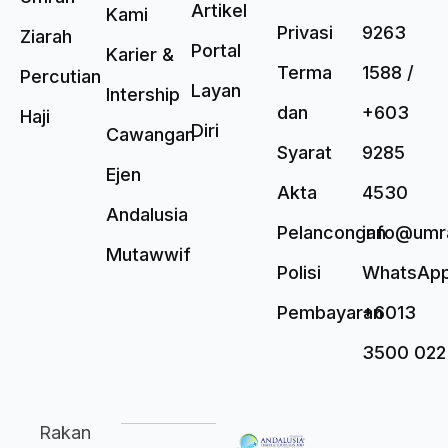
Artikel
Kami
Privasi
9263
Ziarah
Portal
Karier &
Terma
1588 /
Percutian
Layan
Intership
dan
+603
Haji
Diri
Cawangan
Syarat
9285
Ejen
Akta
4530
Andalusia
Pelancongan
info@umr
Mutawwif
Polisi
WhatsAp
Pembayaran
+6013
3500 022
Rakan