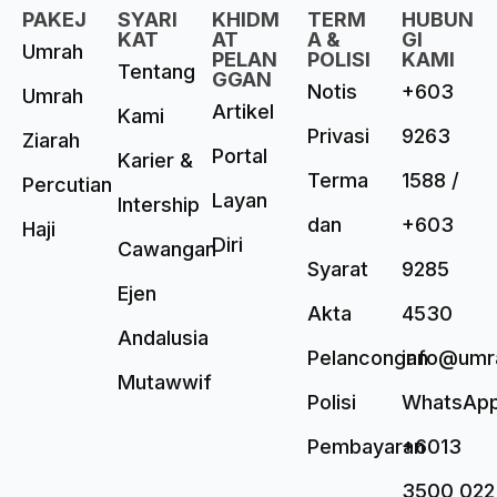
PAKEJ
SYARI
KHIDM
TERM
HUBUN
KAT
AT
A &
GI
Umrah
PELAN
POLISI
KAMI
Tentang
GGAN
Notis
+603
Umrah
Artikel
Kami
Privasi
9263
Ziarah
Portal
Karier &
Terma
1588 /
Percutian
Layan
Intership
dan
+603
Haji
Diri
Cawangan
Syarat
9285
Ejen
Akta
4530
Andalusia
Pelancongan
info@umr
Mutawwif
Polisi
WhatsAp
Pembayaran
+6013
3500 022