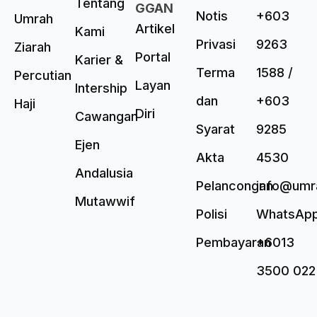
Tentang
GGAN
Notis
+603
Umrah
Artikel
Kami
Privasi
9263
Ziarah
Portal
Karier &
Terma
1588 /
Percutian
Layan
Intership
dan
+603
Haji
Diri
Cawangan
Syarat
9285
Ejen
Akta
4530
Andalusia
Pelancongan
info@umr
Mutawwif
Polisi
WhatsAp
Pembayaran
+6013
3500 022