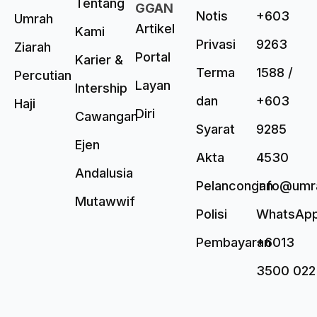
Tentang
GGAN
Notis
+603
Umrah
Artikel
Kami
Privasi
9263
Ziarah
Portal
Karier &
Terma
1588 /
Percutian
Layan
Intership
dan
+603
Haji
Diri
Cawangan
Syarat
9285
Ejen
Akta
4530
Andalusia
Pelancongan
info@umr
Mutawwif
Polisi
WhatsAp
Pembayaran
+6013
3500 022