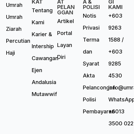
KAT
AT
A &
GI
Umrah
PELAN
POLISI
KAMI
Tentang
GGAN
Notis
+603
Umrah
Artikel
Kami
Privasi
9263
Ziarah
Portal
Karier &
Terma
1588 /
Percutian
Layan
Intership
dan
+603
Haji
Diri
Cawangan
Syarat
9285
Ejen
Akta
4530
Andalusia
Pelancongan
info@umr
Mutawwif
Polisi
WhatsAp
Pembayaran
+6013
3500 022