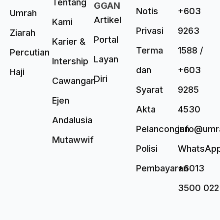
Tentang
GGAN
Notis
+603
Umrah
Artikel
Kami
Privasi
9263
Ziarah
Portal
Karier &
Terma
1588 /
Percutian
Layan
Intership
dan
+603
Haji
Diri
Cawangan
Syarat
9285
Ejen
Akta
4530
Andalusia
Pelancongan
info@umr
Mutawwif
Polisi
WhatsAp
Pembayaran
+6013
3500 022