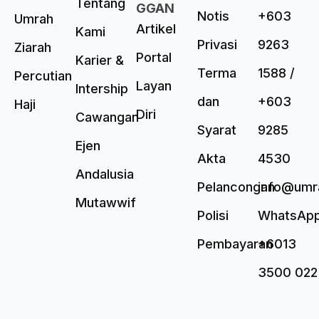
Tentang
GGAN
Notis
+603
Umrah
Artikel
Kami
Privasi
9263
Ziarah
Portal
Karier &
Terma
1588 /
Percutian
Layan
Intership
dan
+603
Haji
Diri
Cawangan
Syarat
9285
Ejen
Akta
4530
Andalusia
Pelancongan
info@umr
Mutawwif
Polisi
WhatsAp
Pembayaran
+6013
3500 022