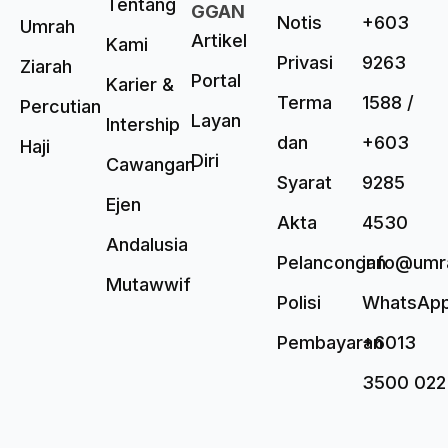
Tentang
GGAN
Notis
+603
Umrah
Artikel
Kami
Privasi
9263
Ziarah
Portal
Karier &
Terma
1588 /
Percutian
Layan
Intership
dan
+603
Haji
Diri
Cawangan
Syarat
9285
Ejen
Akta
4530
Andalusia
Pelancongan
info@umr
Mutawwif
Polisi
WhatsAp
Pembayaran
+6013
3500 022