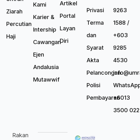
Artikel
Kami
Privasi
9263
Ziarah
Portal
Karier &
Terma
1588 /
Percutian
Layan
Intership
dan
+603
Haji
Diri
Cawangan
Syarat
9285
Ejen
Akta
4530
Andalusia
Pelancongan
info@umr
Mutawwif
Polisi
WhatsAp
Pembayaran
+6013
3500 022
Rakan