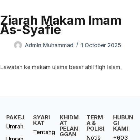
Ziarah Makam Imam
As-Syafie
Admin Muhammad
1 October 2025
Lawatan ke makam ulama besar ahli fiqh Islam.
PAKEJ
SYARI
KHIDM
TERM
HUBUN
KAT
AT
A &
GI
Umrah
PELAN
POLISI
KAMI
Tentang
GGAN
Notis
+603
Umrah