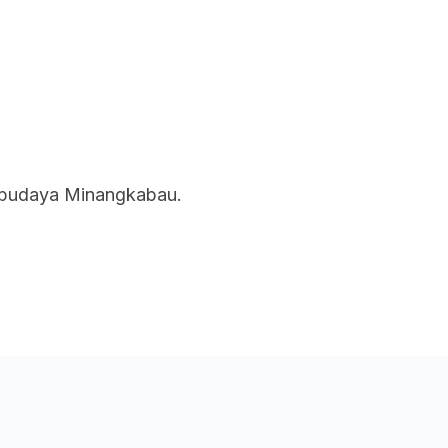
uan
Rangkaian Kami
Tentang Kami
 budaya Minangkabau.