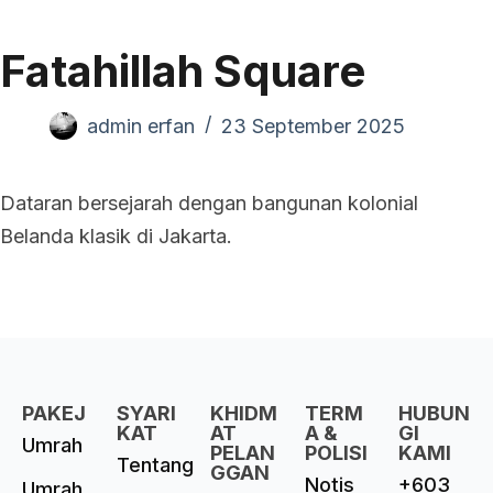
Fatahillah Square
admin erfan
23 September 2025
Dataran bersejarah dengan bangunan kolonial
Belanda klasik di Jakarta.
PAKEJ
SYARI
KHIDM
TERM
HUBUN
KAT
AT
A &
GI
Umrah
PELAN
POLISI
KAMI
Tentang
GGAN
Notis
+603
Umrah