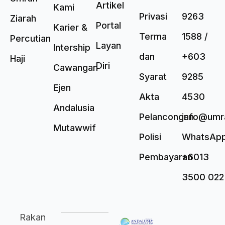
Artikel
Kami
Privasi
9263
Ziarah
Portal
Karier &
Terma
1588 /
Percutian
Layan
Intership
dan
+603
Haji
Diri
Cawangan
Syarat
9285
Ejen
Akta
4530
Andalusia
Pelancongan
info@umr
Mutawwif
Polisi
WhatsAp
Pembayaran
+6013
3500 022
Rakan