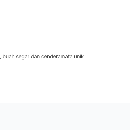
uan
Rangkaian Kami
Tentang Kami
, buah segar dan cenderamata unik.