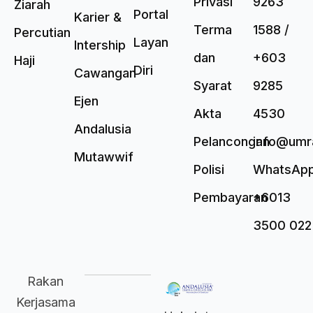
Privasi
9263
Ziarah
Portal
Karier &
Terma
1588 /
Percutian
Layan
Intership
dan
+603
Haji
Diri
Cawangan
Syarat
9285
Ejen
Akta
4530
Andalusia
Pelancongan
info@umr
Mutawwif
Polisi
WhatsAp
Pembayaran
+6013
3500 022
Rakan
Kerjasama