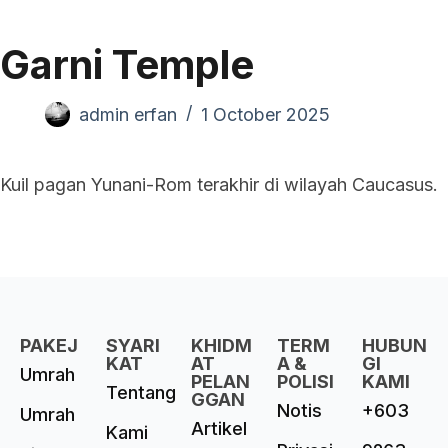
Garni Temple
admin erfan
1 October 2025
Kuil pagan Yunani-Rom terakhir di wilayah Caucasus.
PAKEJ
SYARI
KHIDM
TERM
HUBUN
KAT
AT
A &
GI
Umrah
PELAN
POLISI
KAMI
Tentang
GGAN
Notis
+603
Umrah
Artikel
Kami