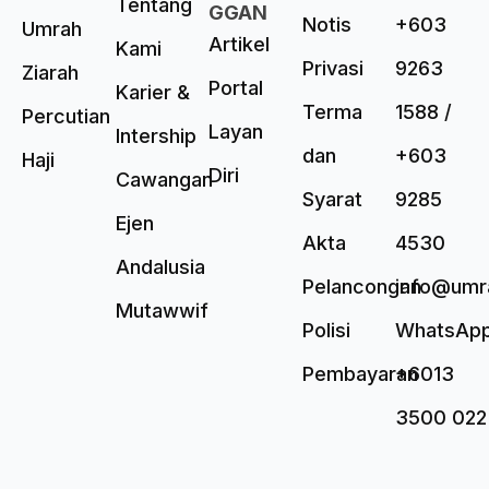
Tentang
GGAN
Notis
+603
Umrah
Artikel
Kami
Privasi
9263
Ziarah
Portal
Karier &
Terma
1588 /
Percutian
Layan
Intership
dan
+603
Haji
Diri
Cawangan
Syarat
9285
Ejen
Akta
4530
Andalusia
Pelancongan
info@umr
Mutawwif
Polisi
WhatsAp
Pembayaran
+6013
3500 022