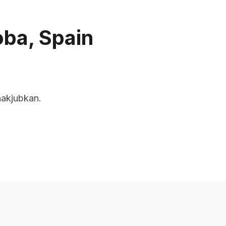
uan
Rangkaian Kami
Tentang Kami
ba, Spain
nakjubkan.