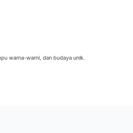
uan
Rangkaian Kami
Tentang Kami
mpu warna-warni, dan budaya unik.