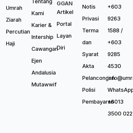
Tentang
GGAN
Notis
+603
Umrah
Artikel
Kami
Privasi
9263
Ziarah
Portal
Karier &
Terma
1588 /
Percutian
Layan
Intership
dan
+603
Haji
Diri
Cawangan
Syarat
9285
Ejen
Akta
4530
Andalusia
Pelancongan
info@umr
Mutawwif
Polisi
WhatsAp
Pembayaran
+6013
3500 022