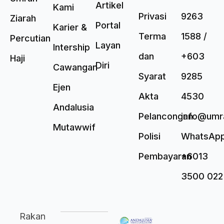
Artikel
Kami
Privasi
9263
Ziarah
Portal
Karier &
Terma
1588 /
Percutian
Layan
Intership
dan
+603
Haji
Diri
Cawangan
Syarat
9285
Ejen
Akta
4530
Andalusia
Pelancongan
info@umr
Mutawwif
Polisi
WhatsAp
Pembayaran
+6013
3500 022
Rakan