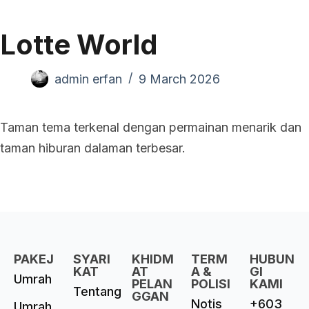
Lotte World
admin erfan
9 March 2026
Taman tema terkenal dengan permainan menarik dan
taman hiburan dalaman terbesar.
PAKEJ
SYARI
KHIDM
TERM
HUBUN
KAT
AT
A &
GI
Umrah
PELAN
POLISI
KAMI
Tentang
GGAN
Notis
+603
Umrah