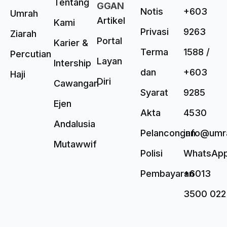
Tentang
GGAN
Notis
+603
Umrah
Artikel
Kami
Privasi
9263
Ziarah
Portal
Karier &
Terma
1588 /
Percutian
Layan
Intership
dan
+603
Haji
Diri
Cawangan
Syarat
9285
Ejen
Akta
4530
Andalusia
Pelancongan
info@umr
Mutawwif
Polisi
WhatsAp
Pembayaran
+6013
3500 022