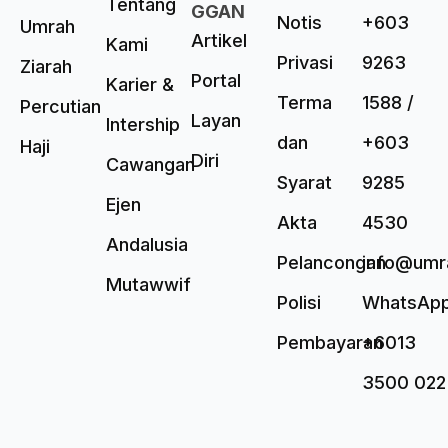
Tentang
GGAN
Notis
+603
Umrah
Artikel
Kami
Privasi
9263
Ziarah
Portal
Karier &
Terma
1588 /
Percutian
Layan
Intership
dan
+603
Haji
Diri
Cawangan
Syarat
9285
Ejen
Akta
4530
Andalusia
Pelancongan
info@umr
Mutawwif
Polisi
WhatsAp
Pembayaran
+6013
3500 022