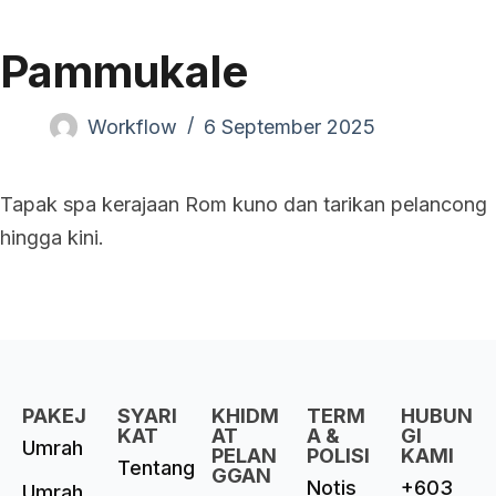
Pammukale
Workflow
6 September 2025
Tapak spa kerajaan Rom kuno dan tarikan pelancong
hingga kini.
PAKEJ
SYARI
KHIDM
TERM
HUBUN
KAT
AT
A &
GI
Umrah
PELAN
POLISI
KAMI
Tentang
GGAN
Notis
+603
Umrah