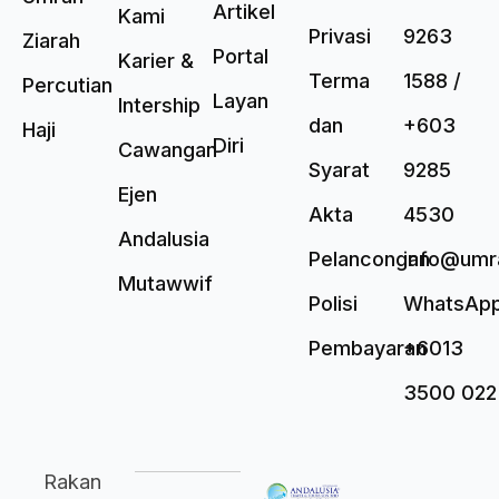
Artikel
Kami
Privasi
9263
Ziarah
Portal
Karier &
Terma
1588 /
Percutian
Layan
Intership
dan
+603
Haji
Diri
Cawangan
Syarat
9285
Ejen
Akta
4530
Andalusia
Pelancongan
info@umr
Mutawwif
Polisi
WhatsAp
Pembayaran
+6013
3500 022
Rakan