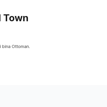
uan
Rangkaian Kami
Tentang Kami
d Town
i bina Ottoman.