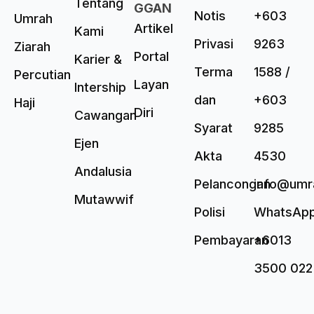
Tentang
GGAN
Notis
+603
Umrah
Artikel
Kami
Privasi
9263
Ziarah
Portal
Karier &
Terma
1588 /
Percutian
Layan
Intership
dan
+603
Haji
Diri
Cawangan
Syarat
9285
Ejen
Akta
4530
Andalusia
Pelancongan
info@umr
Mutawwif
Polisi
WhatsAp
Pembayaran
+6013
3500 022