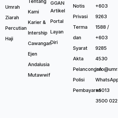
Tentang
GGAN
Notis
+603
Umrah
Artikel
Kami
Privasi
9263
Ziarah
Portal
Karier &
Terma
1588 /
Percutian
Layan
Intership
dan
+603
Haji
Diri
Cawangan
Syarat
9285
Ejen
Akta
4530
Andalusia
Pelancongan
info@umr
Mutawwif
Polisi
WhatsAp
Pembayaran
+6013
3500 022