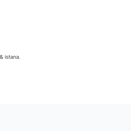
uan
Rangkaian Kami
Tentang Kami
& istana.