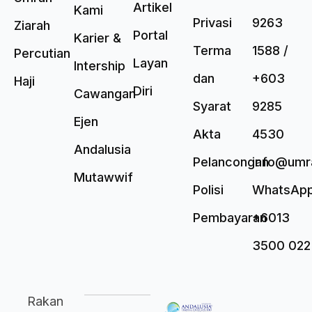
Artikel
Kami
Privasi
9263
Ziarah
Portal
Karier &
Terma
1588 /
Percutian
Layan
Intership
dan
+603
Haji
Diri
Cawangan
Syarat
9285
Ejen
Akta
4530
Andalusia
Pelancongan
info@umr
Mutawwif
Polisi
WhatsAp
Pembayaran
+6013
3500 022
Rakan