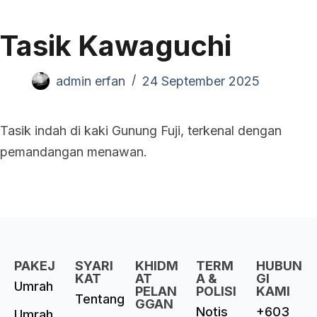
Tasik Kawaguchi
admin erfan
24 September 2025
Tasik indah di kaki Gunung Fuji, terkenal dengan
pemandangan menawan.
PAKEJ
SYARI
KHIDM
TERM
HUBUN
KAT
AT
A &
GI
Umrah
PELAN
POLISI
KAMI
Tentang
GGAN
Notis
+603
Umrah