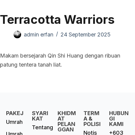
Terracotta Warriors
admin erfan
24 September 2025
Makam bersejarah Qin Shi Huang dengan ribuan
patung tentera tanah liat.
PAKEJ
SYARI
KHIDM
TERM
HUBUN
KAT
AT
A &
GI
Umrah
PELAN
POLISI
KAMI
Tentang
GGAN
Notis
+603
Umrah