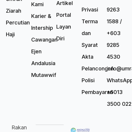
Artikel
Kami
Privasi
9263
Ziarah
Portal
Karier &
Terma
1588 /
Percutian
Layan
Intership
dan
+603
Haji
Diri
Cawangan
Syarat
9285
Ejen
Akta
4530
Andalusia
Pelancongan
info@umr
Mutawwif
Polisi
WhatsAp
Pembayaran
+6013
3500 022
Rakan