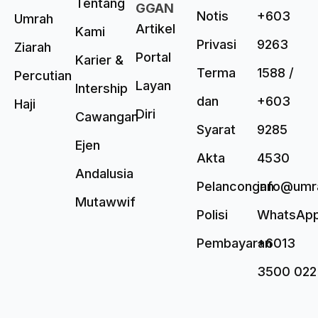
Tentang
GGAN
Notis
+603
Umrah
Artikel
Kami
Privasi
9263
Ziarah
Portal
Karier &
Terma
1588 /
Percutian
Layan
Intership
dan
+603
Haji
Diri
Cawangan
Syarat
9285
Ejen
Akta
4530
Andalusia
Pelancongan
info@umr
Mutawwif
Polisi
WhatsAp
Pembayaran
+6013
3500 022