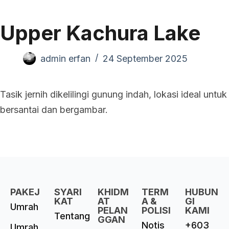
Upper Kachura Lake
admin erfan
24 September 2025
Tasik jernih dikelilingi gunung indah, lokasi ideal untuk
bersantai dan bergambar.
PAKEJ
SYARI
KHIDM
TERM
HUBUN
KAT
AT
A &
GI
Umrah
PELAN
POLISI
KAMI
Tentang
GGAN
Notis
+603
Umrah