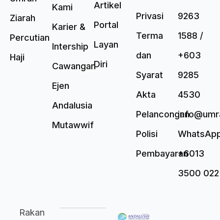
Artikel
Kami
Privasi
9263
Ziarah
Portal
Karier &
Terma
1588 /
Percutian
Layan
Intership
dan
+603
Haji
Diri
Cawangan
Syarat
9285
Ejen
Akta
4530
Andalusia
Pelancongan
info@umr
Mutawwif
Polisi
WhatsAp
Pembayaran
+6013
3500 022
Rakan