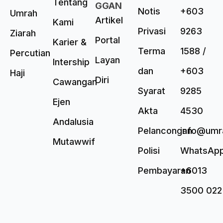
Tentang
GGAN
Notis
+603
Umrah
Artikel
Kami
Privasi
9263
Ziarah
Portal
Karier &
Terma
1588 /
Percutian
Layan
Intership
dan
+603
Haji
Diri
Cawangan
Syarat
9285
Ejen
Akta
4530
Andalusia
Pelancongan
info@umr
Mutawwif
Polisi
WhatsAp
Pembayaran
+6013
3500 022