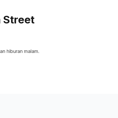
uan
Rangkaian Kami
Tentang Kami
 Street
 dan hiburan malam.