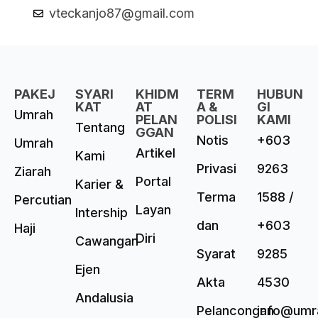
vteckanjo87@gmail.com
PAKEJ
SYARI
KHIDM
TERM
HUBUN
KAT
AT
A &
GI
Umrah
PELAN
POLISI
KAMI
Tentang
GGAN
Notis
+603
Umrah
Artikel
Kami
Privasi
9263
Ziarah
Portal
Karier &
Terma
1588 /
Percutian
Layan
Intership
dan
+603
Haji
Diri
Cawangan
Syarat
9285
Ejen
Akta
4530
Andalusia
Pelancongan
info@umr