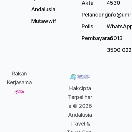
Akta
4530
Andalusia
Pelancongan
info@umr
Mutawwif
Polisi
WhatsAp
Pembayaran
+6013
3500 022
Rakan
Kerjasama
Hakcipta
Terpelihar
a © 2026
Andalusia
Travel &