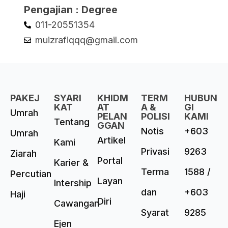
Pengajian : Degree
011-20551354
muizrafiqqq@gmail.com
PAKEJ
SYARI
KHIDM
TERM
HUBUN
KAT
AT
A &
GI
Umrah
PELAN
POLISI
KAMI
Tentang
GGAN
Notis
+603
Umrah
Artikel
Kami
Privasi
9263
Ziarah
Portal
Karier &
Terma
1588 /
Percutian
Layan
Intership
dan
+603
Haji
Diri
Cawangan
Syarat
9285
Ejen