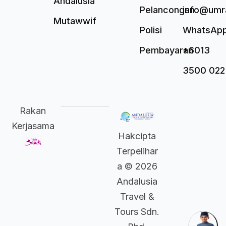
Andalusia
Pelancongan
info@umr
Mutawwif
Polisi
WhatsAp
Pembayaran
+6013
3500 022
Rakan
Kerjasama
Hakcipta
Terpelihar
a © 2026
Andalusia
Travel &
Tours Sdn.