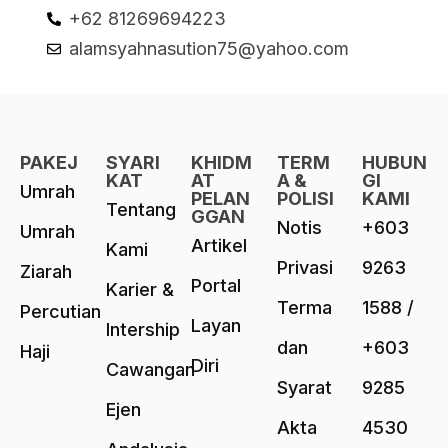
+62 81269694223
alamsyahnasution75@yahoo.com
PAKEJ
SYARI
KHIDM
TERM
HUBUN
KAT
AT
A &
GI
Umrah
PELAN
POLISI
KAMI
Tentang
GGAN
Notis
+603
Umrah
Artikel
Kami
Privasi
9263
Ziarah
Portal
Karier &
Terma
1588 /
Percutian
Layan
Intership
dan
+603
Haji
Diri
Cawangan
Syarat
9285
Ejen
Akta
4530