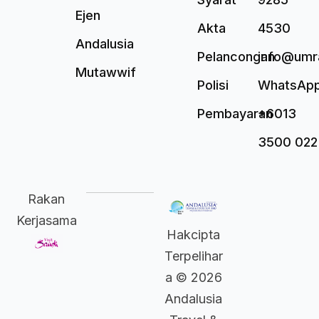
Ejen
Akta
4530
Andalusia
Pelancongan
info@umr
Mutawwif
Polisi
WhatsAp
Pembayaran
+6013
3500 022
Rakan
Kerjasama
Hakcipta
Terpelihar
a © 2026
Andalusia