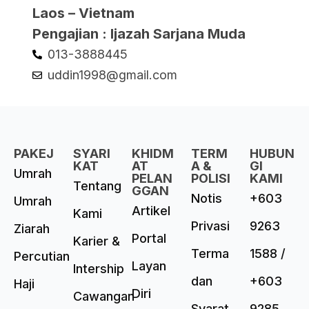
Laos – Vietnam
Pengajian : Ijazah Sarjana Muda
013-3888445
uddin1998@gmail.com
PAKEJ
SYARI
KHIDM
TERM
HUBUN
KAT
AT
A &
GI
Umrah
PELAN
POLISI
KAMI
Tentang
GGAN
Notis
+603
Umrah
Artikel
Kami
Privasi
9263
Ziarah
Portal
Karier &
Terma
1588 /
Percutian
Layan
Intership
dan
+603
Haji
Diri
Cawangan
Syarat
9285