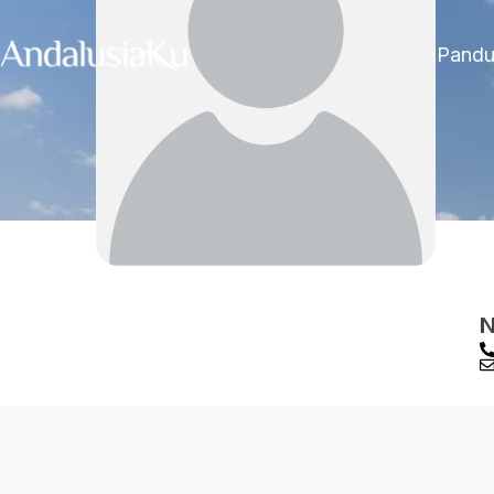
Pand
N