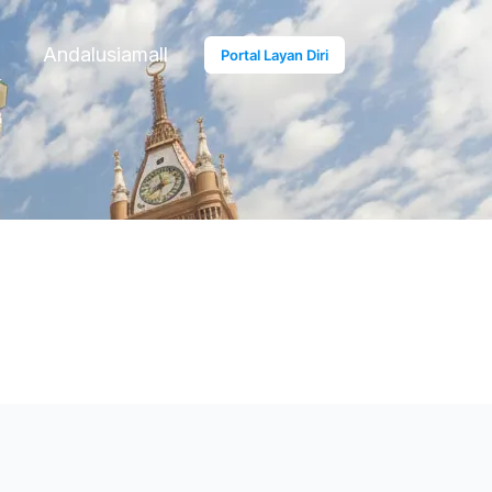
Andalusiamall
Portal Layan Diri