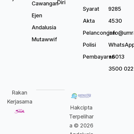
Diri
Cawangan
Syarat
9285
Ejen
Akta
4530
Andalusia
Pelancongan
info@umr
Mutawwif
Polisi
WhatsAp
Pembayaran
+6013
3500 022
Rakan
Kerjasama
Hakcipta
Terpelihar
a © 2026