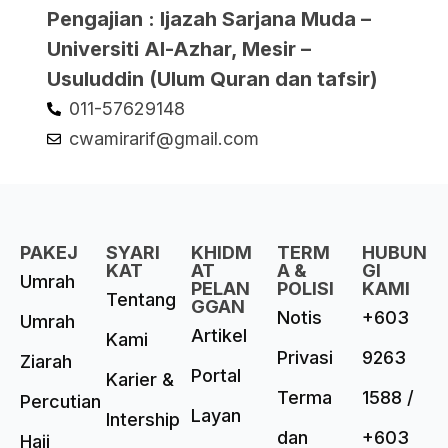
Pengajian : Ijazah Sarjana Muda –
Universiti Al-Azhar, Mesir –
Usuluddin (Ulum Quran dan tafsir)
011-57629148
cwamirarif@gmail.com
PAKEJ
SYARI
KHIDM
TERM
HUBUN
KAT
AT
A &
GI
Umrah
PELAN
POLISI
KAMI
Tentang
GGAN
Notis
+603
Umrah
Artikel
Kami
Privasi
9263
Ziarah
Portal
Karier &
Terma
1588 /
Percutian
Layan
Intership
dan
+603
Haji