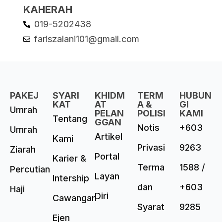
KAHERAH
019-5202438
fariszalani101@gmail.com
PAKEJ
SYARI
KHIDM
TERM
HUBUN
KAT
AT
A &
GI
Umrah
PELAN
POLISI
KAMI
Tentang
GGAN
Notis
+603
Umrah
Artikel
Kami
Privasi
9263
Ziarah
Portal
Karier &
Terma
1588 /
Percutian
Layan
Intership
dan
+603
Haji
Diri
Cawangan
Syarat
9285
Ejen