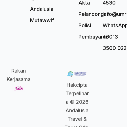
Akta
4530
Andalusia
Pelancongan
info@umr
Mutawwif
Polisi
WhatsAp
Pembayaran
+6013
3500 022
Rakan
Kerjasama
Hakcipta
Terpelihar
a © 2026
Andalusia
Travel &