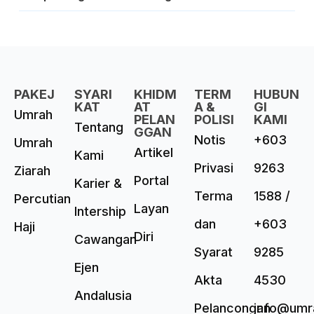
PAKEJ
SYARI
KHIDM
TERM
HUBUN
KAT
AT
A &
GI
Umrah
PELAN
POLISI
KAMI
Tentang
GGAN
Notis
+603
Umrah
Artikel
Kami
Privasi
9263
Ziarah
Portal
Karier &
Terma
1588 /
Percutian
Layan
Intership
dan
+603
Haji
Diri
Cawangan
Syarat
9285
Ejen
Akta
4530
Andalusia
Pelancongan
info@umr