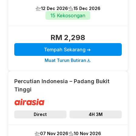
Anggaran Tarikh
12 Dec 2026
15 Dec 2026
15 Kekosongan
Syarikat
Penerbangan/Pengangkutan
RM 2,298
Tempah Sekarang
DEWASA
Muat Turun Butiran
-
+
Percutian Indonesia – Padang Bukit
KANAK-KANAK
Tinggi
-
+
INFANT
Direct
4H 3M
-
+
07 Nov 2026
10 Nov 2026