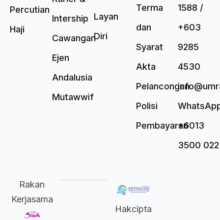
Terma
1588 /
Percutian
Layan
Intership
dan
+603
Haji
Diri
Cawangan
Syarat
9285
Ejen
Akta
4530
Andalusia
Pelancongan
info@umr
Mutawwif
Polisi
WhatsAp
Pembayaran
+6013
3500 022
Rakan
Kerjasama
Hakcipta