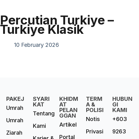
Percutian Turkiye –
Turkiye Klasik
10 February 2026
PAKEJ
SYARI
KHIDM
TERM
HUBUN
KAT
AT
A &
GI
Umrah
PELAN
POLISI
KAMI
Tentang
GGAN
Notis
+603
Umrah
Artikel
Kami
Privasi
9263
Ziarah
Portal
Karier &