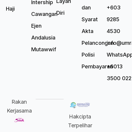
Layan
Intership
dan
+603
Haji
Diri
Cawangan
Syarat
9285
Ejen
Akta
4530
Andalusia
Pelancongan
info@umr
Mutawwif
Polisi
WhatsAp
Pembayaran
+6013
3500 022
Rakan
Kerjasama
Hakcipta
Terpelihar