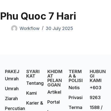
Phu Quoc 7 Hari
Workflow
30 July 2025
PAKEJ
SYARI
KHIDM
TERM
HUBUN
KAT
AT
A &
GI
Umrah
PELAN
POLISI
KAMI
Tentang
GGAN
Notis
+603
Umrah
Artikel
Kami
Privasi
9263
Ziarah
Portal
Karier &
Terma
1588 /
Percutian