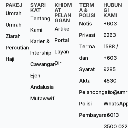
PAKEJ
SYARI
KHIDM
TERM
HUBUN
KAT
AT
A &
GI
Umrah
PELAN
POLISI
KAMI
Tentang
GGAN
Notis
+603
Umrah
Artikel
Kami
Privasi
9263
Ziarah
Portal
Karier &
Terma
1588 /
Percutian
Layan
Intership
dan
+603
Haji
Diri
Cawangan
Syarat
9285
Ejen
Akta
4530
Andalusia
Pelancongan
info@umr
Mutawwif
Polisi
WhatsAp
Pembayaran
+6013
3500 022