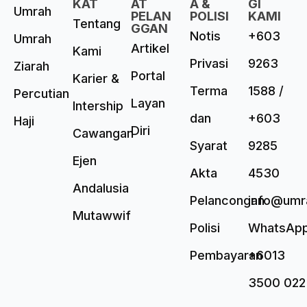
KAT
AT
A &
GI
Umrah
PELAN
POLISI
KAMI
Tentang
GGAN
Notis
+603
Umrah
Artikel
Kami
Privasi
9263
Ziarah
Portal
Karier &
Terma
1588 /
Percutian
Layan
Intership
dan
+603
Haji
Diri
Cawangan
Syarat
9285
Ejen
Akta
4530
Andalusia
Pelancongan
info@umr
Mutawwif
Polisi
WhatsAp
Pembayaran
+6013
3500 022