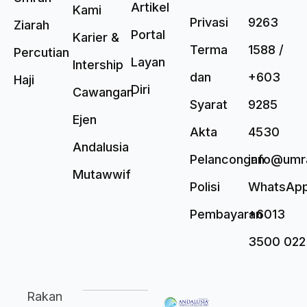
Artikel
Kami
Privasi
9263
Ziarah
Portal
Karier &
Terma
1588 /
Percutian
Layan
Intership
dan
+603
Haji
Diri
Cawangan
Syarat
9285
Ejen
Akta
4530
Andalusia
Pelancongan
info@umr
Mutawwif
Polisi
WhatsAp
Pembayaran
+6013
3500 022
Rakan