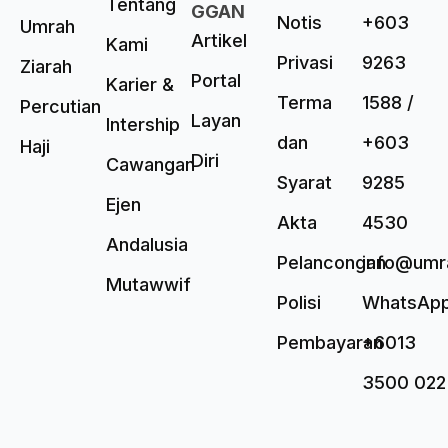
Tentang
GGAN
Notis
+603
Umrah
Artikel
Kami
Privasi
9263
Ziarah
Portal
Karier &
Terma
1588 /
Percutian
Layan
Intership
dan
+603
Haji
Diri
Cawangan
Syarat
9285
Ejen
Akta
4530
Andalusia
Pelancongan
info@umr
Mutawwif
Polisi
WhatsAp
Pembayaran
+6013
3500 022