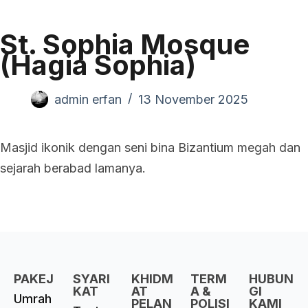
St. Sophia Mosque
(Hagia Sophia)
admin erfan
13 November 2025
Masjid ikonik dengan seni bina Bizantium megah dan
sejarah berabad lamanya.
PAKEJ
SYARI
KHIDM
TERM
HUBUN
KAT
AT
A &
GI
Umrah
PELAN
POLISI
KAMI